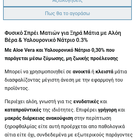
Αξιολογήσεις
Πως θα το αγοράσω
Φυσικό Σπρέι Ματιών για Ξηρά Μάτια με Αλόη
Βέρα & Υαλουρονικό Νάτριο 0.3%
Με Aloe Vera και Υαλουρονικό Νάτριο 0,30% που
παράγεται μέσω ζύμωσης, μη ζωικής προέλευσης
Μπορεί να χρησιμοποιηθεί σε
ανοικτά
ή
κλειστά
μάτια
διασφαλίζοντας μέγιστη άνεση με την εφαρμογή του
προΐόντος.
Περιέχει αλόη, γνωστή για τις
ενυδατικές
και
καταπραϋντικές
της ιδιότητες. Επιφέρει
γρήγορη
και
μακράς διάρκειας ανακούφιση
στην περίπτωση
ξηροφθαλμίας είτε αυτή προέρχεται απο παθολογικά
αίτια είτε όχι, συνδεδεμένα με εξωτερικούς παράγοντες