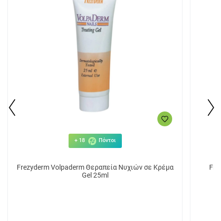
+ 18
Πόντοι
Frezyderm Volpaderm Θεραπεία Νυχιών σε Κρέμα
Fre
Gel 25ml