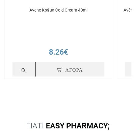
Avene Κρέμα Cold Cream 40ml
Avène
8.26€
ΑΓΟΡΑ
ΓΙΑΤΙ
EASY PHARMACY;