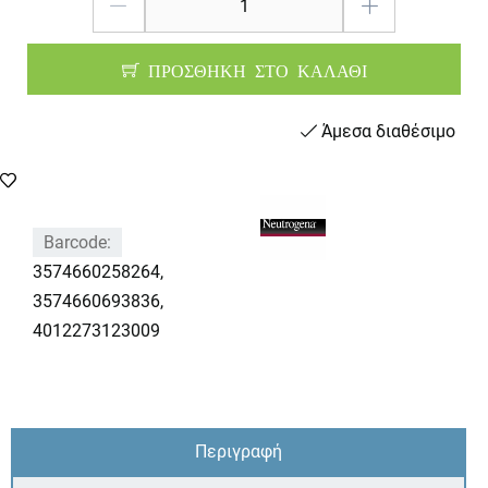
ΠΡΟΣΘΗΚΗ ΣΤΟ ΚΑΛΑΘΙ
Άμεσα διαθέσιμο
Barcode:
3574660258264,
3574660693836,
4012273123009
Περιγραφή