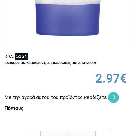
5351
ΚΩΔ:
BARCODE: 3574660258264, 3574660693836, 4012273123009
2.97€
Με την αγορά αυτού του προϊόντος κερδίζετε
3
Πόντους