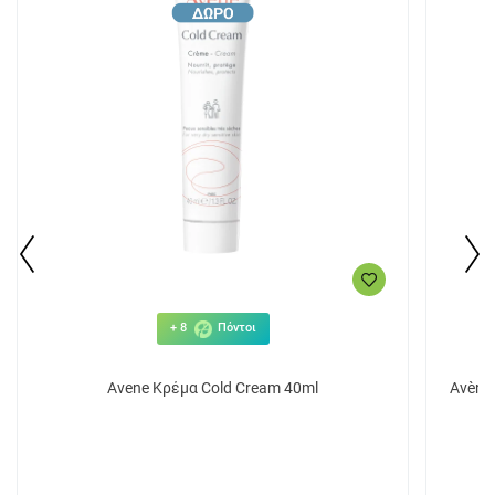
+ 8
Πόντοι
Avene Κρέμα Cold Cream 40ml
Avène