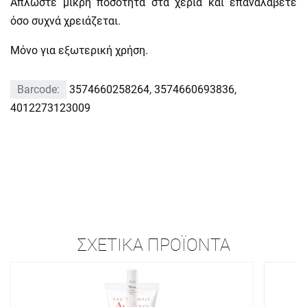
Απλώστε μικρή ποσότητα στα χέρια και επαναλάβετε
όσο συχνά χρειάζεται.
Μόνο για εξωτερική χρήση.
Barcode:
3574660258264, 3574660693836,
4012273123009
ΣΧΕΤΙΚΆ ΠΡΟΪΌΝΤΑ