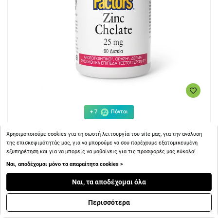
+ 7
Πόντοι
Χρησιμοποιούμε cookies για τη σωστή λειτουργία του site μας, για την ανάλυση
Natural Factors Zinc Chelate 25mg Ανοσοποιητικό, Όραση,
της επισκεψιμότητάς μας, για να μπορούμε να σου παρέχουμε εξατομικευμένη
Δέρμα 90 Δισκία
εξυπηρέτηση και για να μπορείς να μαθαίνεις για τις προσφορές μας εύκολα!
Ναι, αποδέχομαι μόνο τα απαραίτητα cookies >
Ναι, τα αποδέχομαι όλα
Περισσότερα
7.21€