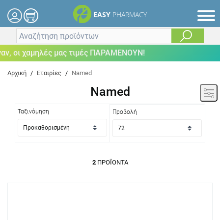
EASY
PHARMACY
ν, οι χαμηλές μας τιμές ΠΑΡΑΜΕΝΟΥΝ!
Αρχική
/
Εταιρίες
/
Named
Named
Ταξινόμηση
Προβολή
2
ΠΡΟΪΌΝΤΑ