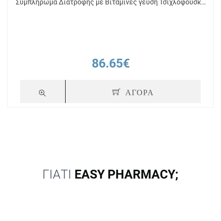
Συμπλήρωμα Διατροφής με Βιταμίνες γεύση Τσιχλόφουσκα
60tabs
86.65€
ΑΓΟΡΑ
ΓΙΑΤΙ
EASY PHARMACY;