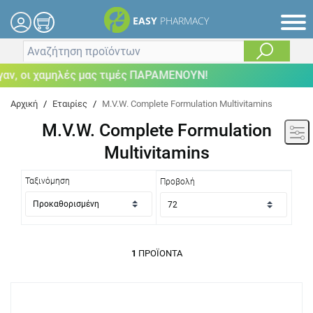
EASY
PHARMACY
ν, οι χαμηλές μας τιμές ΠΑΡΑΜΕΝΟΥΝ!
Αρχική
/
Εταιρίες
/
M.V.W. Complete Formulation Multivitamins
M.V.W. Complete Formulation
Multivitamins
Ταξινόμηση
Προβολή
1
ΠΡΟΪΌΝΤΑ