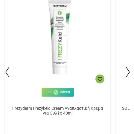
+ 19
Πόντοι
Frezyderm Frezykeld Cream Αναπλαστική Κρέμα
SOLGA
για Ουλές 40ml