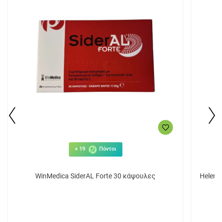
+ 19
Πόντοι
WinMedica SiderAL Forte 30 κάψουλες
Helenv