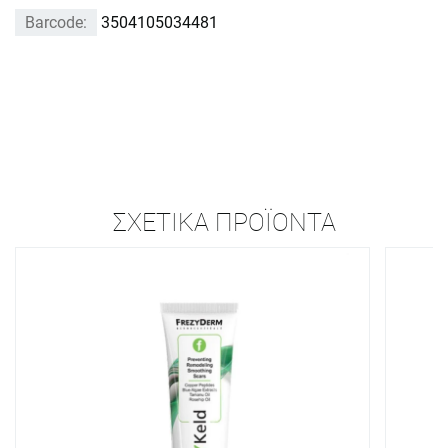
Barcode:
3504105034481
ΣΧΕΤΙΚΆ ΠΡΟΪΌΝΤΑ