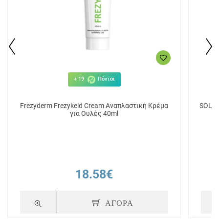
+ 19
Πόντοι
Frezyderm Frezykeld Cream Αναπλαστική Κρέμα
SOLGA
για Ουλές 40ml
18.58€
ΑΓΟΡΑ