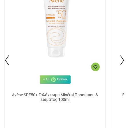
+ 15
Πόντοι
Avène SPF50+ Γαλάκτωμα Minéral Προσώπου &
Fr
Σώματος 100ml