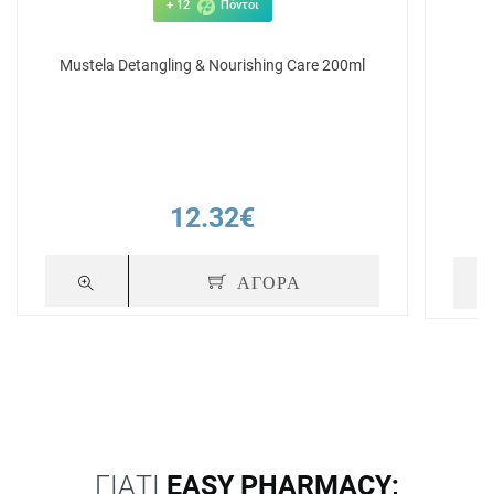
+ 12
Πόντοι
Mustela Detangling & Nourishing Care 200ml
Mu
Κ
12.32€
ΑΓΟΡΑ
ΓΙΑΤΙ
EASY PHARMACY;