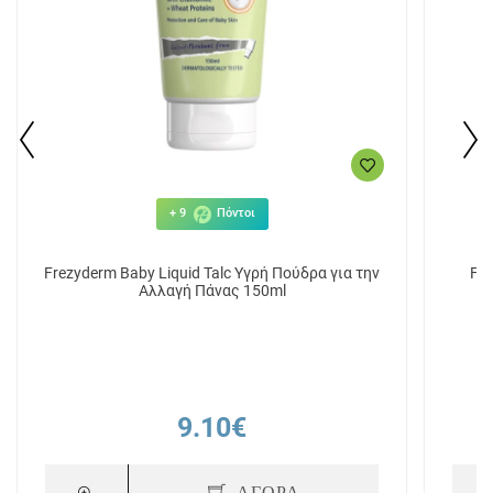
+ 9
Πόντοι
Frezyderm Baby Liquid Talc Υγρή Πούδρα για την
Fr
Αλλαγή Πάνας 150ml
9.10€
ΑΓΟΡΑ