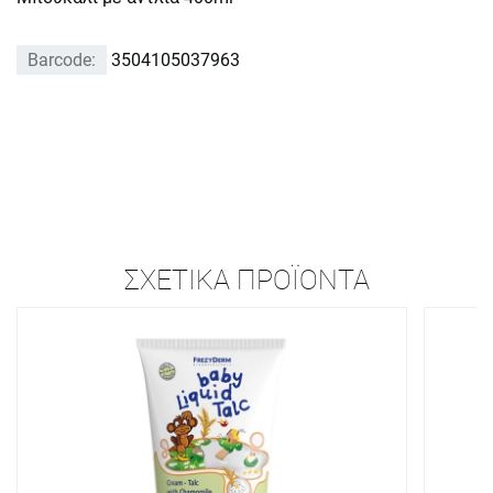
Barcode:
3504105037963
ΣΧΕΤΙΚΆ ΠΡΟΪΌΝΤΑ