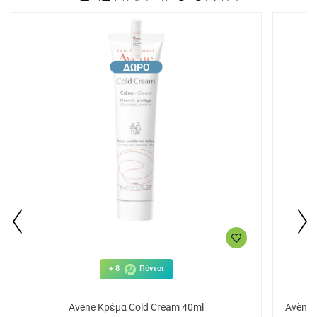
+ 8
Πόντοι
Avene Κρέμα Cold Cream 40ml
Avène 