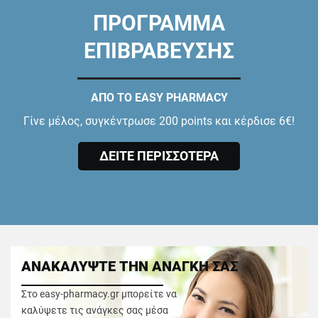
ΠΡΟΓΡΑΜΜΑ
ΕΠΙΒΡΑΒΕΥΣΗΣ
ΑΠΟ ΤΟ EASY PHARMACY
Γίνε μέλος, συγκέντρωσε 200 points και κέρδισε 6€!
ΔΕΙΤΕ ΠΕΡΙΣΣΟΤΕΡΑ
ΑΝΑΚΑΛΥΨΤΕ ΤΗΝ ΑΝΑΓΚΗ ΣΑΣ
Στο easy-pharmacy.gr μπορείτε να
καλύψετε τις ανάγκες σας μέσα