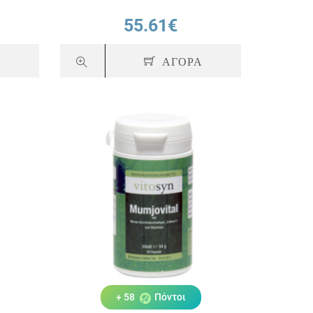
55.61€
Α
ΑΓΟΡΑ
+ 58
Πόντοι