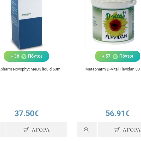
+ 38
Πόντοι
+ 57
Πόντοι
pharm Novophyt MeD3 liquid 50ml
Metapharm D-Vital Flevidan 30
37.50€
56.91€
ΑΓΟΡΑ
ΑΓΟΡ