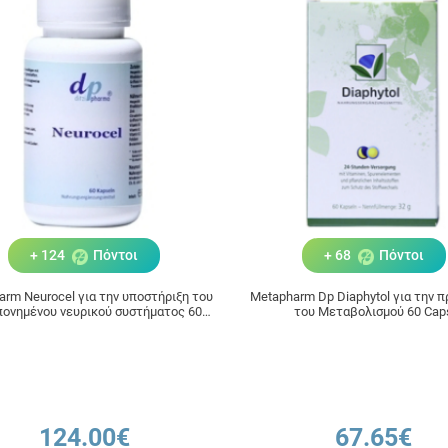
+ 124
Πόντοι
+ 68
Πόντοι
rm Neurocel για την υποστήριξη του
Metapharm Dp Diaphytol για την 
ονημένου νευρικού συστήματος 60
του Μεταβολισμού 60 Cap
Caps
124.00€
67.65€