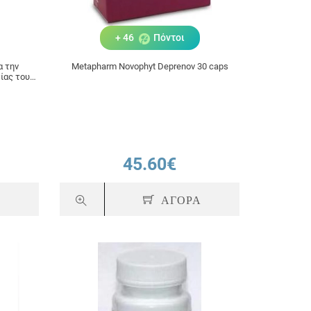
+ 46
Πόντοι
α την
Metapharm Novophyt Deprenov 30 caps
ίας του
45.60€
Α
ΑΓΟΡΑ