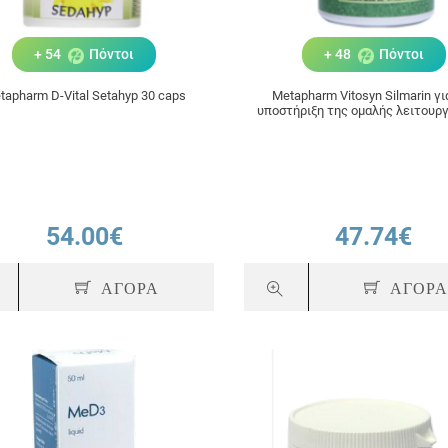
+ 54
Πόντοι
+ 48
Πόντοι
tapharm D-Vital Setahyp 30 caps
Metapharm Vitosyn Silmarin γι
υποστήριξη της ομαλής λειτουργ
ήπατος, 60 Caps
54.00€
47.74€
ΑΓΟΡΑ
ΑΓΟΡ