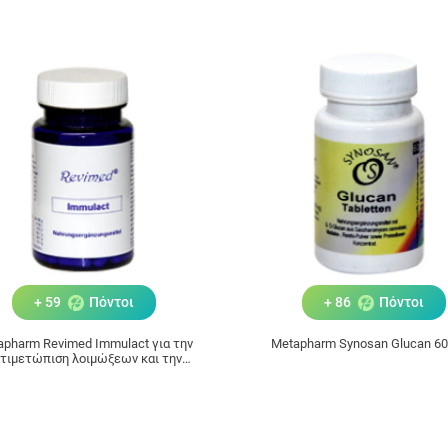
+ 59
Πόντοι
+ 86
Πόντοι
apharm Revimed Immulact για την
Metapharm Synosan Glucan 60
τιμετώπιση λοιμώξεων και την
θεροποίηση του ανοσοποιητικού
συστήματος 30 Caps