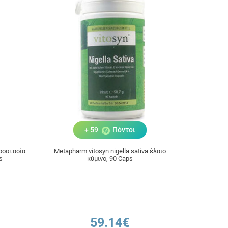
+ 59
Πόντοι
προστασία
Metapharm vitosyn nigella sativa έλαιο
s
κύμινο, 90 Caps
59.14€