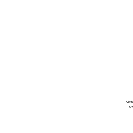
Met
αν
στα