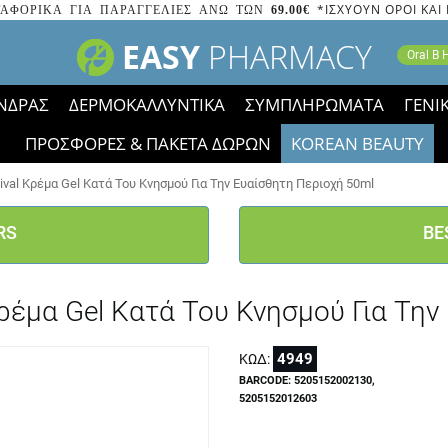
*ΙΣΧΥΟΥΝ ΟΡΟΙ ΚΑΙ
ΑΦΟΡΙΚΑ ΓΙΑ ΠΑΡΑΓΓΕΛΙΕΣ ΑΝΩ ΤΩΝ
69.00€
EASY
PHARMACY
Oral B
ΝΔΡΑΣ
ΔΕΡΜΟΚΑΛΛΥΝΤΙΚΑ
ΣΥΜΠΛΗΡΩΜΑΤΑ
ΓΕΝΙ
ΠΡΟΣΦΟΡΕΣ & ΠΑΚΕΤΑ ΔΩΡΩΝ
KOREAN BEAUTY
2023 τα εικονίδια των εκπτώσεων έφυγαν, οι χαμηλές μας 
ival Κρέμα Gel Κατά Του Κνησμού Για Την Ευαίσθητη Περιοχή 50ml
RS
BE
Κρέμα Gel Κατά Του Κνησμού Για Τη
4949
ΚΩΔ:
BARCODE: 5205152002130,
5205152012603