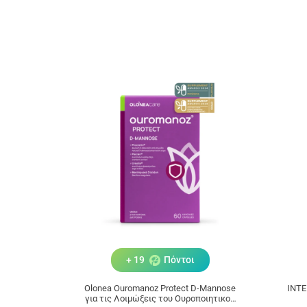
+ 19
Πόντοι
Olonea Ouromanoz Protect D-Mannose
INTE
για τις Λοιμώξεις του Ουροποιητικού