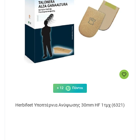
+ 12
Πόντοι
Herbifeet Υποπτέρνια Ανύψωσης 30mm HF 1τμχ (6321)