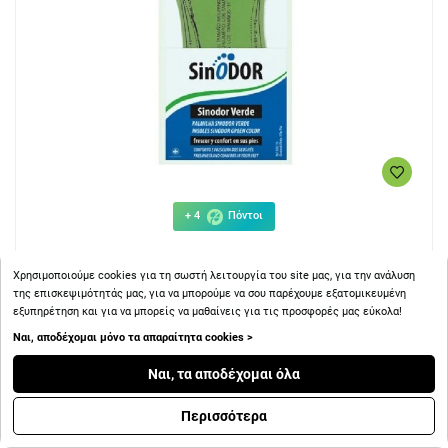
+ 4
Πόντοι
Herbi Feet Sinodor Ανατομικοί Πάτοι Παπουτσιών Green
Χρησιμοποιούμε cookies για τη σωστή λειτουργία του site μας, για την ανάλυση
2τμχ
της επισκεψιμότητάς μας, για να μπορούμε να σου παρέχουμε εξατομικευμένη
εξυπηρέτηση και για να μπορείς να μαθαίνεις για τις προσφορές μας εύκολα!
Ναι, αποδέχομαι μόνο τα απαραίτητα cookies >
Ναι, τα αποδέχομαι όλα
4.33€
Περισσότερα