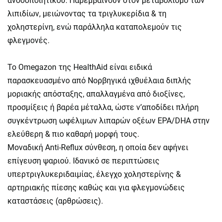
ανοσοποιητικού. Παρεμβαίνουν στον μεταβολισμό των
λιπιδίων, μειώνοντας τα τριγλυκερίδια & τη
χοληστερίνη, ενώ παράλληλα καταπολεμούν τις
φλεγμονές.
Το Omegazon της HealthAid είναι ειδικά
παρασκευασμένο από Νορβηγικά ιχθυέλαια διπλής
μοριακής απόσταξης, απαλλαγμένα από διοξίνες,
προσμίξεις ή βαρέα μέταλλα, ώστε ν’αποδίδει πλήρη
συγκέντρωση ωφέλιμων λιπαρών οξέων EPA/DHA στην
ελεύθερη & πιο καθαρή μορφή τους.
Μοναδική Anti-Reflux σύνθεση, η οποία δεν αφήνει
επίγευση ψαριού. Ιδανικό σε περιπτώσεις
υπερτριγλυκεριδαιμίας, έλεγχο χοληστερίνης &
αρτηριακής πίεσης καθώς και για φλεγμονώδεις
καταστάσεις (αρθρώσεις).