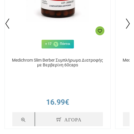
+ 17
Πόντοι
Medichrom Slim Berber Συμπλήρωμα Διατροφής
Medic
με Βερβερίνη 60caps
16.99€
ΑΓΟΡΑ