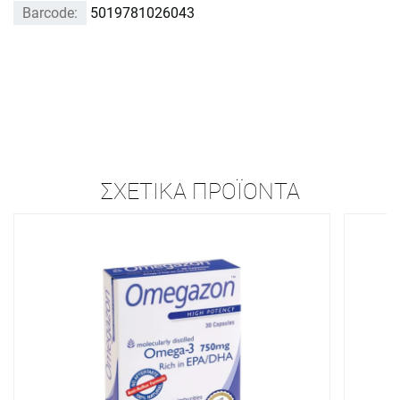
Barcode:
5019781026043
ΣΧΕΤΙΚΆ ΠΡΟΪΌΝΤΑ