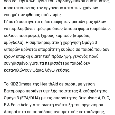
όσο και την καλή υγεία του καρδιαγγειακού συστήματος,
προστατεύοντας τον οργανισμό κατά των χρόνιων
νοσημάτων φθοράς από νωρίς.
Γι’ αυτό συστήνεται η διατροφή των μικρών μας φίλων
να περιλαμβάνει τρόφιμα όπως λιπαρά ψάρια (σαρδέλες,
κολιός, πέστροφα), ξηρούς καρπούς (καρύδια,
αμύγδαλα). Η συμπληρωματική χορήγηση Ωμέγα 3
λιπαρών κρίνεται απαραίτητη κυρίως σε παιδιά που δεν
έχουν επαρκή διαιτητική πρόσληψη, γεγονός πολύ
συνηθισμένο, γιατί τα περισσότερα παιδιά δεν
καταναλώνουν ψάρια λόγω γεύσης.
Το KIDZOmega της HealthAid σε σιρόπι με γεύση
Βατόμουρο περιέχει υψηλής ποιότητας & καθαρότητας
Ωμέγα 3 (EPA/DHA) με τις απαραίτητες βιταμίνες A, D, C,
E & Folic Acid για τη σωστή ανάπτυξη του οργανισμού.
Απαραίτητα σε περιόδους πνευματικής καταπόνησης,