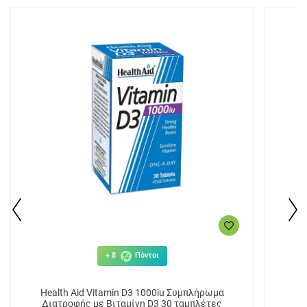
+ 8
Πόντοι
Health Aid Vitamin D3 1000iu Συμπλήρωμα
He
Διατροφής με Βιταμίνη D3 30 ταμπλέτες