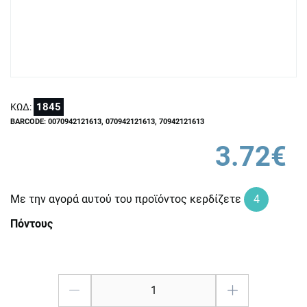
1845
ΚΩΔ:
BARCODE: 0070942121613, 070942121613, 70942121613
3.72€
Με την αγορά αυτού του προϊόντος κερδίζετε
4
Πόντους