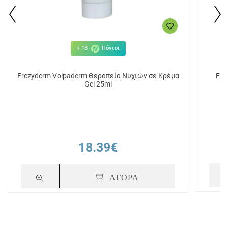
+ 18
Πόντοι
Frezyderm Volpaderm Θεραπεία Νυχιών σε Κρέμα
Fre
Gel 25ml
18.39€
ΑΓΟΡΑ