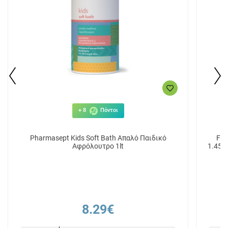
+ 8
Πόντοι
Pharmasept Kids Soft Bath Απαλό Παιδικό
Fre
Αφρόλουτρο 1lt
1.450
8.29€