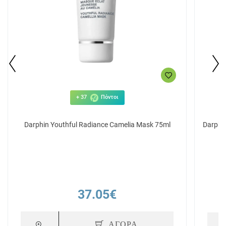
+ 37
Πόντοι
Darphin Youthful Radiance Camelia Mask 75ml
Darphin
37.05€
ΑΓΟΡΑ