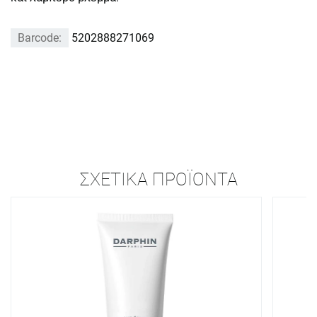
Barcode:
5202888271069
ΣΧΕΤΙΚΆ ΠΡΟΪΌΝΤΑ