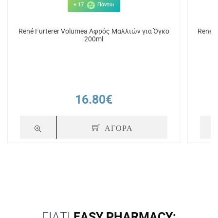
+ 17
Πόντοι
René Furterer Volumea Αφρός Μαλλιών για Όγκο
Rene F
200ml
16.80€
ΑΓΟΡΑ
ΓΙΑΤΙ
EASY PHARMACY;