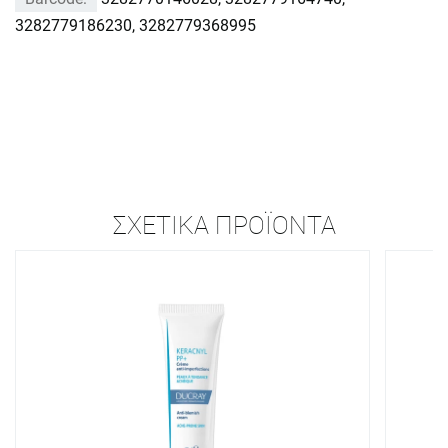
3282779186230, 3282779368995
ΣΧΕΤΙΚΆ ΠΡΟΪΌΝΤΑ