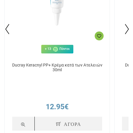
+ 13
Πόντοι
Ducray Keracnyl PP+ Κρέμα κατά των Ατελειών
Duc
30ml
12.95€
ΑΓΟΡΑ