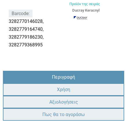
Προϊόν της σειράς
Ducray Keracnyl
Barcode:
3282770146028,
3282779164740,
3282779186230,
3282779368995
Περιγραφή
Χρήση
Αξιολογήσεις
Πως θα το αγοράσω