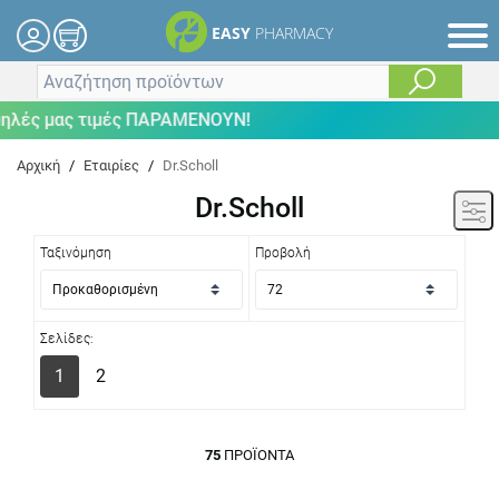
EASY
PHARMACY
ας τιμές ΠΑΡΑΜΕΝΟΥΝ!
Αρχική
/
Εταιρίες
/
Dr.Scholl
Dr.Scholl
Ταξινόμηση
Προβολή
Σελίδες:
1
2
75
ΠΡΟΪΌΝΤΑ