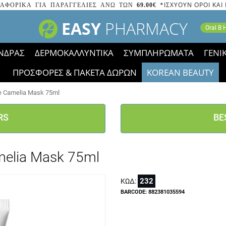
*ΙΣΧΥΟΥΝ ΟΡΟΙ ΚΑΙ
ΑΦΟΡΙΚΑ ΓΙΑ ΠΑΡΑΓΓΕΛΙΕΣ ΑΝΩ ΤΩΝ
69.00€
EASY
PHARMACY
Oral B
ΝΔΡΑΣ
ΔΕΡΜΟΚΑΛΛΥΝΤΙΚΑ
ΣΥΜΠΛΗΡΩΜΑΤΑ
ΓΕΝΙ
ΠΡΟΣΦΟΡΕΣ & ΠΑΚΕΤΑ ΔΩΡΩΝ
KOREAN BEAUTY
2023 τα εικονίδια των εκπτώσεων έφυγαν, οι χαμηλές μας 
e Camelia Mask 75ml
RS
BE
melia Mask 75ml
232
ΚΩΔ:
BARCODE: 882381035594