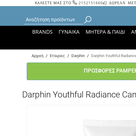
ΚΑΛΕΣΤΕ ΜΑΣ ΣΤΟ
2152151660
ΔΩΡΕΑΝ ΜΕΤ
BRANDS
ΓΥΝΑΙΚΑ
ΜΗΤΕΡΑ & ΠΑΙΔΙ
Α
Bάσει ΦΕΚ 35935/
Αρχική
/
Εταιρίες
/
Darphin
/
Darphin Youthful Radianc
ΠΡΟΣΦΟΡΕΣ PAMPE
Darphin Youthful Radiance Ca