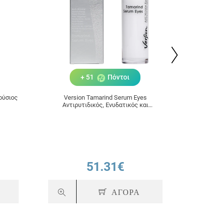
+ 51
Πόντοι
ούσιος
Version Tamarind Serum Eyes
Froika Hy
Αντιρυτιδικός, Ενυδατικός και
A
Συσφικτικός Ορός Ματιών με
Ταμάρινθο 30ml
51.31€
ΑΓΟΡΑ