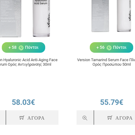
+ 58
Πόντοι
+ 56
Πόντοι
n Hyaluronic Acid Anti-Aging Face
Version Tamarind Serum Face Πλ
rum Ορός Αντιγήρανσης 30ml
Ορός Προσώπου 50ml
58.03€
55.79€
ΑΓΟΡΑ
ΑΓΟΡΑ