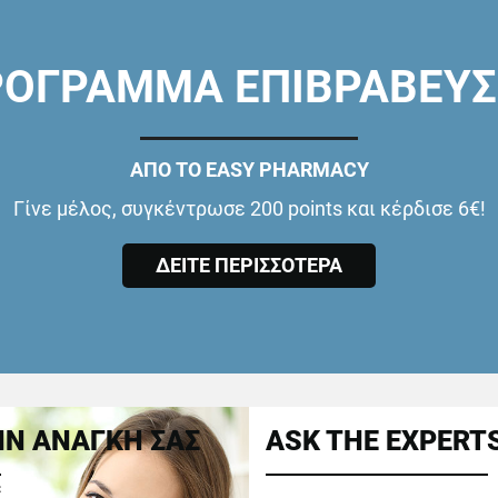
ΟΓΡΑΜΜΑ ΕΠΙΒΡΑΒΕΥ
ΑΠΟ ΤΟ EASY PHARMACY
Γίνε μέλος, συγκέντρωσε 200 points και κέρδισε 6€!
ΔΕΙΤΕ ΠΕΡΙΣΣΟΤΕΡΑ
Ν ΑΝΑΓΚΗ ΣΑΣ
ASK THE EXPERT
ε