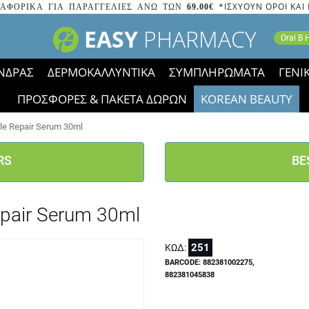
*ΙΣΧΥΟΥΝ ΟΡΟΙ ΚΑΙ
ΑΦΟΡΙΚΑ ΓΙΑ ΠΑΡΑΓΓΕΛΙΕΣ ΑΝΩ ΤΩΝ
69.00€
EASY
PHARMACY
Oral B
ΝΔΡΑΣ
ΔΕΡΜΟΚΑΛΛΥΝΤΙΚΑ
ΣΥΜΠΛΗΡΩΜΑΤΑ
ΓΕΝΙ
ΠΡΟΣΦΟΡΕΣ & ΠΑΚΕΤΑ ΔΩΡΩΝ
KOREAN BEAUTY
2023 τα εικονίδια των εκπτώσεων έφυγαν, οι χαμηλές μας 
le Repair Serum 30ml
RS
BE
epair Serum 30ml
251
ΚΩΔ:
BARCODE: 882381002275,
882381045838