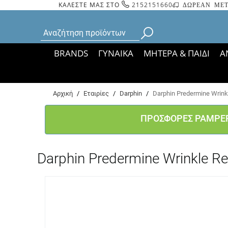
ΚΑΛΕΣΤΕ ΜΑΣ ΣΤΟ
2152151660
ΔΩΡΕΑΝ ΜΕΤ
BRANDS
ΓΥΝΑΙΚΑ
ΜΗΤΕΡΑ & ΠΑΙΔΙ
Α
Bάσει ΦΕΚ 35935/
Αρχική
/
Εταιρίες
/
Darphin
/
Darphin Predermine Wrink
ΠΡΟΣΦΟΡΕΣ PAMPE
Darphin Predermine Wrinkle R