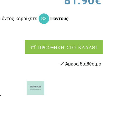
81.90€
οϊόντος κερδίζετε
82
Πόντους
ΠΡΟΣΘΗΚΗ ΣΤΟ ΚΑΛΑΘΙ
Άμεσα διαθέσιμο
,