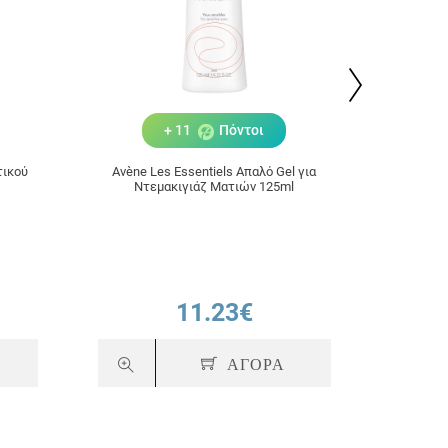
+ 11
Πόντοι
τικού
Avène Les Essentiels Απαλό Gel για
Avène Le
Ντεμακιγιάζ Ματιών 125ml
11.23€
ΑΓΟΡΑ