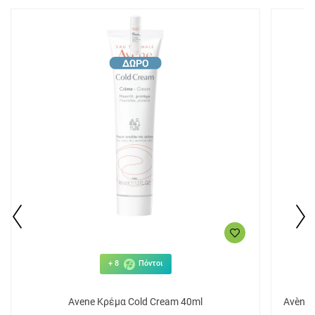
+ 8
Πόντοι
Avene Κρέμα Cold Cream 40ml
Avène 