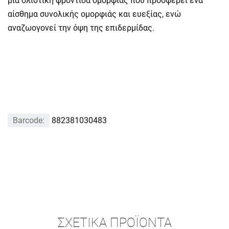
μια ολιστική φροντίδα ομορφιάς που προσφέρει ένα
αίσθημα συνολικής ομορφιάς και ευεξίας, ενώ
αναζωογονεί την όψη της επιδερμίδας.
Barcode:
882381030483
ΣΧΕΤΙΚΆ ΠΡΟΪΌΝΤΑ