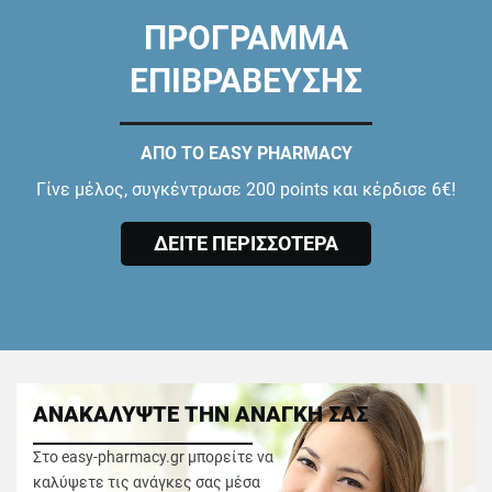
ΠΡΟΓΡΑΜΜΑ
ΕΠΙΒΡΑΒΕΥΣΗΣ
ΑΠΟ ΤΟ EASY PHARMACY
Γίνε μέλος, συγκέντρωσε 200 points και κέρδισε 6€!
ΔΕΙΤΕ ΠΕΡΙΣΣΟΤΕΡΑ
ΑΝΑΚΑΛΥΨΤΕ ΤΗΝ ΑΝΑΓΚΗ ΣΑΣ
Στο easy-pharmacy.gr μπορείτε να
καλύψετε τις ανάγκες σας μέσα