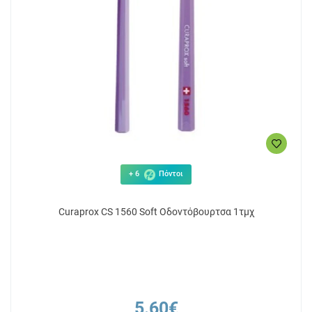
+ 6
Πόντοι
Curaprox CS 1560 Soft Οδοντόβουρτσα 1τμχ
5.60€