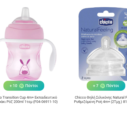
+ 10
Πόντοι
+ 7
Πόντοι
o Transition Cup 4m+ Εκπαιδευτικό
Chicco Θηλή Σιλικόνης Natural F
άκι Ρόζ 200ml 1τεμ (F04-06911-10)
Ρυθμιζόμενη Ροή 4m+ (2Τμχ.) 8