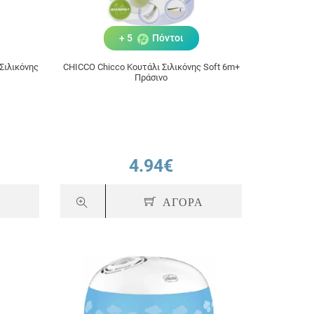
+ 5
Πόντοι
Σιλικόνης
CHICCO Chicco Κουτάλι Σιλικόνης Soft 6m+
Πράσινο
4.94€
Α
ΑΓΟΡΑ