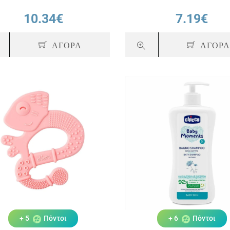
10.34€
7.19€
ΑΓΟΡΑ
ΑΓΟΡ
+ 5
Πόντοι
+ 6
Πόντοι