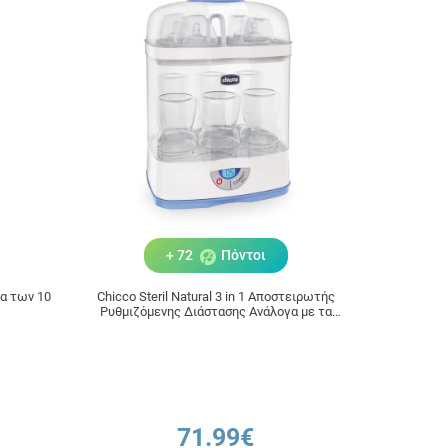
+ 72
Πόντοι
α των 10
Chicco Steril Natural 3 in 1 Αποστειρωτής
Ρυθμιζόμενης Διάστασης Ανάλογα με τα
Αντικείμενα Αποστείρωσης 1τμχ
71.99€