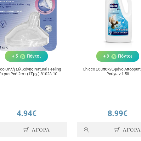
+ 5
Πόντοι
+ 9
Πόντοι
co Θηλή Σιλικόνης Natural Feeling
Chicco Συμπυκνωμένο Απορρυπ
τρια Ροή 2m+ (1Τμχ.) 81023-10
Ρούχων 1,5lt
4.94€
8.99€
ΑΓΟΡΑ
ΑΓΟΡ