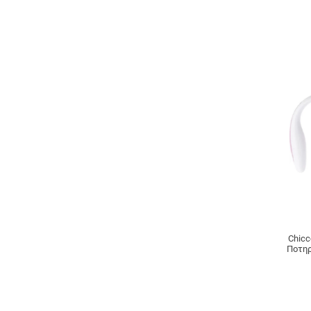
Chicc
Ποτηρ