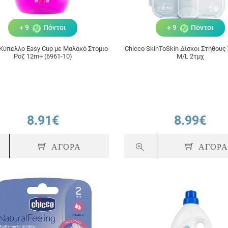
+ 9
Πόντοι
+ 9
Πόντοι
 Κύπελλο Easy Cup με Μαλακό Στόμιο
Chicco SkinToSkin Δίσκοι Στήθους 
Ροζ 12m+ (6961-10)
M/L 2τμχ
8.91€
8.99€
ΑΓΟΡΑ
ΑΓΟΡ