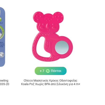
+ 7
Πόντοι
eeling
Chicco Μασητικός Κρίκος Οδοντοφυΐας
1035-20
Koala Ροζ Χωρίς BPA από Σιλικόνη για 4 m+