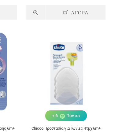
Α
ΑΓΟΡΑ
+ 6
Πόντοι
Ροής 6m+
Chicco Προστασία για Γωνίες 4τμχ 6m+