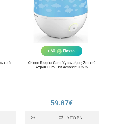
+ 60
Πόντοι
αντικό
Chicco Respira Sano Υγραντήρας Ζεστού
Ατμού Humi Hot Advance 09595
59.87€
Α
ΑΓΟΡΑ