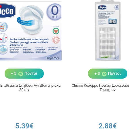
+ 5
Πόντοι
+ 3
Πόντοι
 Επιθέματα Στήθους Αντιβακτηριακά
Chicco Κάλυμμα Πρίζας Συσκευασί
30τμχ
Τεμαχίων
5.39€
2.88€