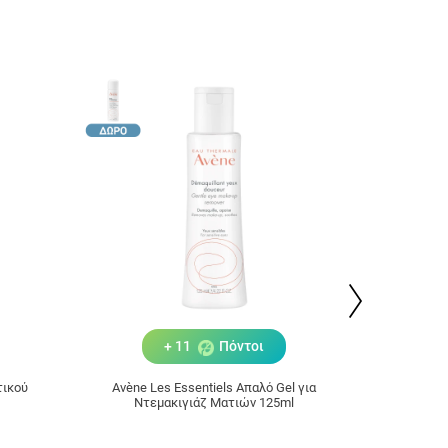
+ 11
Πόντοι
τικού
Avène Les Essentiels Απαλό Gel για
Avène Le
Ντεμακιγιάζ Ματιών 125ml