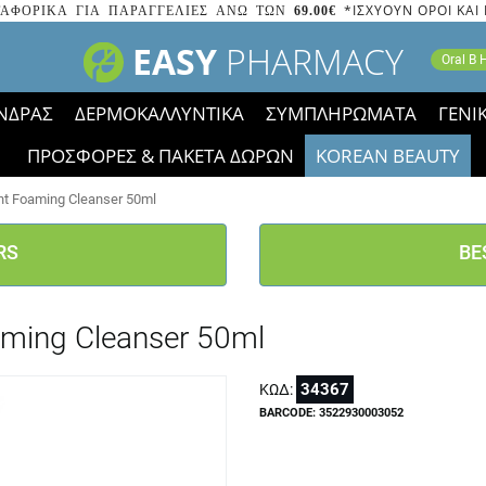
*ΙΣΧΥΟΥΝ ΟΡΟΙ ΚΑΙ
ΑΦΟΡΙΚΑ ΓΙΑ ΠΑΡΑΓΓΕΛΙΕΣ ΑΝΩ ΤΩΝ
69.00€
EASY
PHARMACY
Oral B
ΝΔΡΑΣ
ΔΕΡΜΟΚΑΛΛΥΝΤΙΚΑ
ΣΥΜΠΛΗΡΩΜΑΤΑ
ΓΕΝΙ
ΠΡΟΣΦΟΡΕΣ & ΠΑΚΕΤΑ ΔΩΡΩΝ
KOREAN BEAUTY
2023 τα εικονίδια των εκπτώσεων έφυγαν, οι χαμηλές μας 
nt Foaming Cleanser 50ml
RS
BE
aming Cleanser 50ml
34367
ΚΩΔ:
BARCODE: 3522930003052