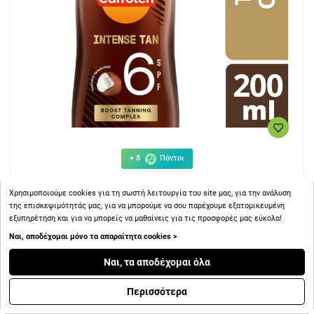
+ 8
Πόντοι
Χρησιμοποιούμε cookies για τη σωστή λειτουργία του site μας, για την ανάλυση
Carroten Intense Tan Oil Spray Μαυρίσματος με Άρωμα
της επισκεψιμότητάς μας, για να μπορούμε να σου παρέχουμε εξατομικευμένη
Καρύδας SPF6 200ml
εξυπηρέτηση και για να μπορείς να μαθαίνεις για τις προσφορές μας εύκολα!
Ναι, αποδέχομαι μόνο τα απαραίτητα cookies >
Ναι, τα αποδέχομαι όλα
8.34€
Περισσότερα