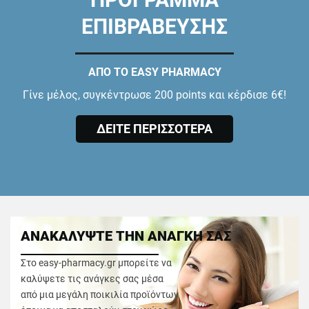
ΕΠΙΒΡΑΒΕΥΣΗΣ
ΑΠΟ ΤΟ EASY PHARMACY
Γίνε μέλος, συγκέντρωσε 200 points και κέρδισε 6€!
ΔΕΙΤΕ ΠΕΡΙΣΣΟΤΕΡΑ
ΑΝΑΚΑΛΥΨΤΕ ΤΗΝ ΑΝΑΓΚΗ ΣΑΣ
Στο easy-pharmacy.gr μπορείτε να
καλύψετε τις ανάγκες σας μέσα
από μια μεγάλη ποικιλία προϊόντων