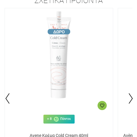
ΣΧΕΤΙΚΆ ΠΡΟΪΌΝΤΑ
+ 8
Πόντοι
Avene Κρέμα Cold Cream 40ml
Avène 