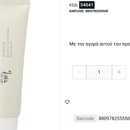
54041
ΚΩΔ:
BARCODE: 8809782555508
Με την αγορά αυτού του πρ
Barcode:
880978255550