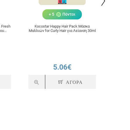
+ 5
Πόντοι
 Fresh
Kocostar Happy Hair Pack Μάσκα
Uni-Ph
που
Μαλλιών for Curly Hair για Λείανση 30ml
5.06€
ΑΓΟΡΑ