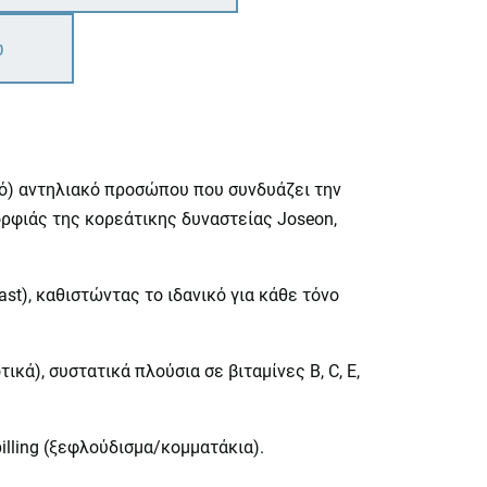
ω
κό) αντηλιακό προσώπου που συνδυάζει την
ορφιάς της κορεάτικης δυναστείας Joseon,
st), καθιστώντας το ιδανικό για κάθε τόνο
ά), συστατικά πλούσια σε βιταμίνες B, C, E,
illing (ξεφλούδισμα/κομματάκια).