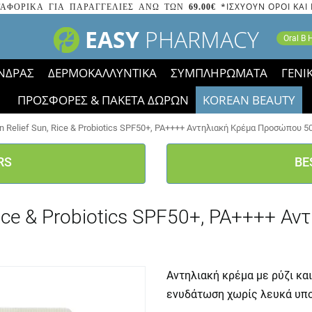
*ΙΣΧΥΟΥΝ ΟΡΟΙ ΚΑΙ
ΑΦΟΡΙΚΑ ΓΙΑ ΠΑΡΑΓΓΕΛΙΕΣ ΑΝΩ ΤΩΝ
69.00€
EASY
PHARMACY
Oral B
ΝΔΡΑΣ
ΔΕΡΜΟΚΑΛΛΥΝΤΙΚΑ
ΣΥΜΠΛΗΡΩΜΑΤΑ
ΓΕΝΙ
ΠΡΟΣΦΟΡΕΣ & ΠΑΚΕΤΑ ΔΩΡΩΝ
KOREAN BEAUTY
2023 τα εικονίδια των εκπτώσεων έφυγαν, οι χαμηλές μας 
n Relief Sun, Rice & Probiotics SPF50+, PA++++ Αντηλιακή Κρέμα Προσώπου 5
RS
BE
 Rice & Probiotics SPF50+, PA++++ 
Αντηλιακή κρέμα με ρύζι κα
ενυδάτωση χωρίς λευκά υπ