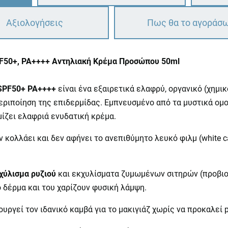
Αξιολογήσεις
Πως θα το αγοράσ
 SPF50+, PA++++ Αντηλιακή Κρέμα Προσώπου 50ml
s SPF50+ PA++++
είναι ένα εξαιρετικά ελαφρύ, οργανικό (χημι
εριποίηση της επιδερμίδας. Εμπνευσμένο από τα μυστικά ομ
ίζει ελαφριά ενυδατική κρέμα.
κολλάει και δεν αφήνει το ανεπιθύμητο λευκό φιλμ (white ca
χύλισμα ρυζιού
και εκχυλίσματα ζυμωμένων σιτηρών (προβιοτικ
 δέρμα και του χαρίζουν φυσική λάμψη.
ργεί τον ιδανικό καμβά για το μακιγιάζ χωρίς να προκαλεί p