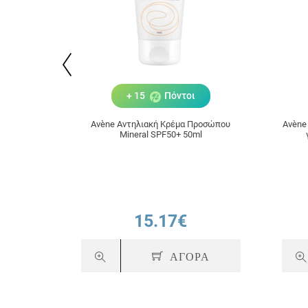
+ 15
Πόντοι
Avène Αντηλιακή Κρέμα Προσώπου
Avène
Μineral SPF50+ 50ml
15.17€
ΑΓΟΡΑ