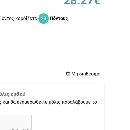
28.27€
οϊόντος κερδίζετε
28
Πόντους
Μη διαθέσιμο
λις έρθει!
ς και θα ενημερωθείτε μόλις παραλάβουμε το