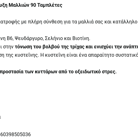
πτυξη Μαλλιών 90 Ταμπλέτες
τροφής με πλήρη σύνθεση για τα μαλλιά σας και κατάλληλο γ
νη Β6, Ψευδάργυρο, Σελήνιο και Βιοτίνη.
ει στην
τόνωση του βολβού της τρίχας και ενισχύει την ανάπτ
η της κυστεΐνης. Η κυστεΐνη είναι ένα απαραίτητο συστατικ
προστασία των κυττάρων από το οξειδωτικό στρες.
α
660398505036