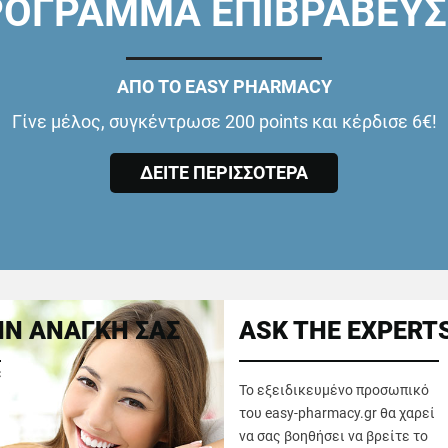
ΟΓΡΑΜΜΑ ΕΠΙΒΡΑΒΕΥ
ΑΠΟ ΤΟ EASY PHARMACY
Γίνε μέλος, συγκέντρωσε 200 points και κέρδισε 6€!
ΔΕΙΤΕ ΠΕΡΙΣΣΟΤΕΡΑ
Ν ΑΝΑΓΚΗ ΣΑΣ
ASK THE EXPERT
ε
Το εξειδικευμένο προσωπικό
του easy-pharmacy.gr θα χαρεί
να σας βοηθήσει να βρείτε το