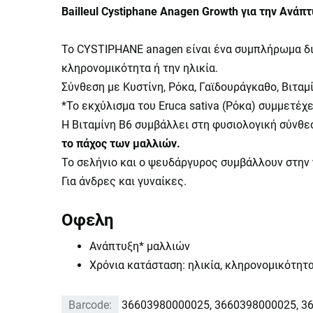
Bailleul Cystiphane Anagen Growth για την Ανά
Το CYSTIPHANE anagen είναι ένα συμπλήρωμα δια
κληρονομικότητα ή την ηλικία.
Σύνθεση με Κυστίνη, Ρόκα, Γαϊδουράγκαθο, Bιταμί
*Το εκχύλισμα του Eruca sativa (Ρόκα) συμμετέχ
Η Βιταμίνη Β6 συμβάλλει στη φυσιολογική σύνθεσ
το πάχος των μαλλιών.
Το σελήνιο και ο ψευδάργυρος συμβάλλουν στην
Για άνδρες και γυναίκες.
Οφελη
Ανάπτυξη* μαλλιών
Χρόνια κατάσταση: ηλικία, κληρονομικότητ
Barcode:
36603980000025, 3660398000025, 3