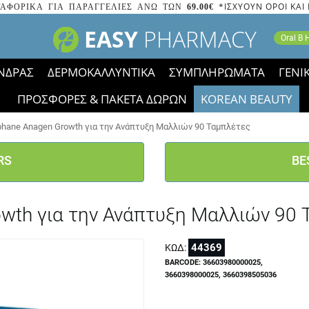
*ΙΣΧΥΟΥΝ ΟΡΟΙ ΚΑΙ
ΑΦΟΡΙΚΑ ΓΙΑ ΠΑΡΑΓΓΕΛΙΕΣ ΑΝΩ ΤΩΝ
69.00€
EASY
PHARMACY
Oral B
ΝΔΡΑΣ
ΔΕΡΜΟΚΑΛΛΥΝΤΙΚΑ
ΣΥΜΠΛΗΡΩΜΑΤΑ
ΓΕΝΙ
ΠΡΟΣΦΟΡΕΣ & ΠΑΚΕΤΑ ΔΩΡΩΝ
KOREAN BEAUTY
2023 τα εικονίδια των εκπτώσεων έφυγαν, οι χαμηλές μας 
tiphane Anagen Growth για την Ανάπτυξη Μαλλιών 90 Ταμπλέτες
RS
BE
rowth για την Ανάπτυξη Μαλλιών 90
44369
ΚΩΔ:
BARCODE: 36603980000025,
3660398000025, 3660398505036