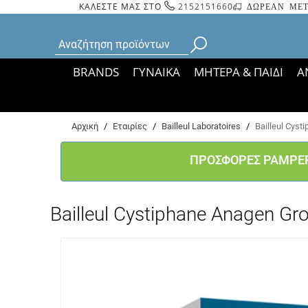
ΚΑΛΕΣΤΕ ΜΑΣ ΣΤΟ
2152151660
ΔΩΡΕΑΝ ΜΕΤ
BRANDS
ΓΥΝΑΙΚΑ
ΜΗΤΕΡΑ & ΠΑΙΔΙ
Α
Bάσει ΦΕΚ 35935/
Αρχική
/
Εταιρίες
/
Bailleul Laboratoires
/
Bailleul Cys
ΠΡΟΣΦΟΡΕΣ PAMPE
Bailleul Cystiphane Anagen G