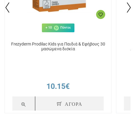
+ 10
Πόντοι
Frezyderm Prodilac Kids για Παιδιά & Εφήβους 30
He
μασώμενα δισκία
Δι
10.15€
ΑΓΟΡΑ