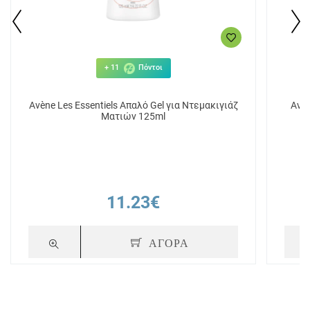
+ 11
Πόντοι
Avène Les Essentiels Απαλό Gel για Ντεμακιγιάζ
Avèn
Ματιών 125ml
11.23€
ΑΓΟΡΑ