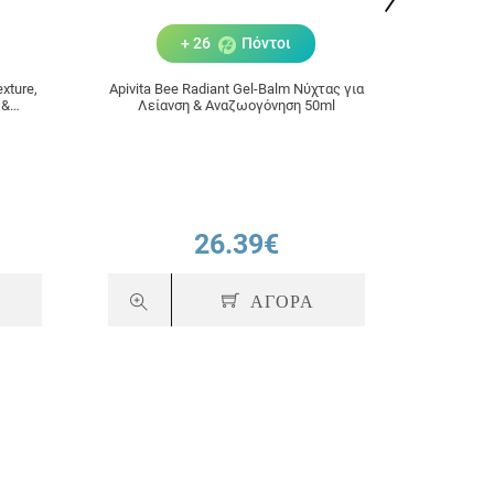
+ 26
Πόντοι
xture,
Apivita Bee Radiant Gel-Balm Νύχτας για
Apivita
 &
Λείανση & Αναζωογόνηση 50ml
Ματιώ
 50ml
26.39€
ΑΓΟΡΑ