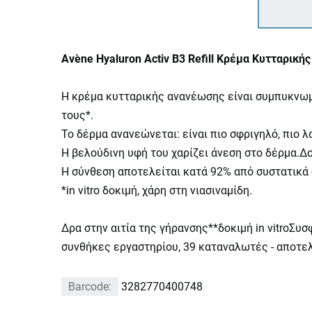
Avène Hyaluron Activ B3 Refill Κρέμα Κυτταρικ
Η κρέμα κυτταρικής ανανέωσης είναι συμπυκνωμέν
τους*.
Το δέρμα ανανεώνεται: είναι πιο σφριγηλό, πιο λ
Η βελούδινη υφή του χαρίζει άνεση στο δέρμα.Δ
Η σύνθεση αποτελείται κατά 92% από συστατικά
*in vitro δοκιμή, χάρη στη νιασιναμίδη.
Δρα στην αιτία της γήρανσης**δοκιμή in vitroΣυ
συνθήκες εργαστηρίου, 39 καταναλωτές - αποτελ
Barcode:
3282770400748