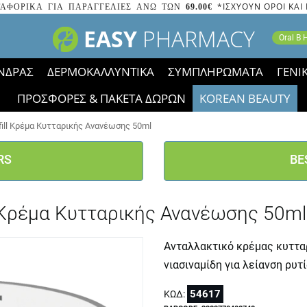
*ΙΣΧΥΟΥΝ ΟΡΟΙ ΚΑΙ
ΑΦΟΡΙΚΑ ΓΙΑ ΠΑΡΑΓΓΕΛΙΕΣ ΑΝΩ ΤΩΝ
69.00€
EASY
PHARMACY
Oral B
ΝΔΡΑΣ
ΔΕΡΜΟΚΑΛΛΥΝΤΙΚΑ
ΣΥΜΠΛΗΡΩΜΑΤΑ
ΓΕΝΙ
ΠΡΟΣΦΟΡΕΣ & ΠΑΚΕΤΑ ΔΩΡΩΝ
KOREAN BEAUTY
2023 τα εικονίδια των εκπτώσεων έφυγαν, οι χαμηλές μας 
efill Κρέμα Κυτταρικής Ανανέωσης 50ml
RS
BE
ll Κρέμα Κυτταρικής Ανανέωσης 50ml
Ανταλλακτικό κρέμας κυττα
νιασιναμίδη για λείανση ρυτ
54617
ΚΩΔ: