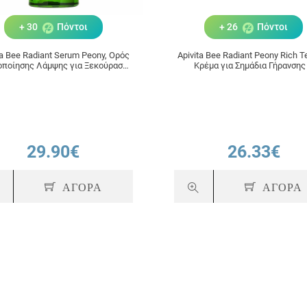
+ 30
Πόντοι
+ 26
Πόντοι
ta Bee Radiant Serum Peony, Ορός
Apivita Bee Radiant Peony Rich Te
οποίησης Λάμψης για Ξεκούραστη
Κρέμα για Σημάδια Γήρανσης
Όψη 30ml
Ξεκούραστη Όψη Πλούσιας Υφής
29.90€
26.33€
ΑΓΟΡΑ
ΑΓΟΡΑ