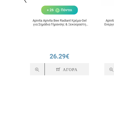
+ 26
Πόντοι
Apivita Apivita Bee Radiant Κρέμα-Gel
Apivi
για Σημάδια Γήρανσης & Ξεκούραστη
Ενεργ
Όψη Ελαφριάς Υφής 50ml
26.29€
ΑΓΟΡΑ