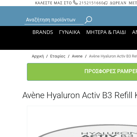
ΚΑΛΕΣΤΕ ΜΑΣ ΣΤΟ
2152151660
ΔΩΡΕΑΝ ΜΕΤ
BRANDS
ΓΥΝΑΙΚΑ
ΜΗΤΕΡΑ & ΠΑΙΔΙ
Α
Bάσει ΦΕΚ 35935/
Αρχική
/
Εταιρίες
/
Avene
/
Avène Hyaluron Activ B3 R
ΠΡΟΣΦΟΡΕΣ PAMPE
Avène Hyaluron Activ B3 Refi