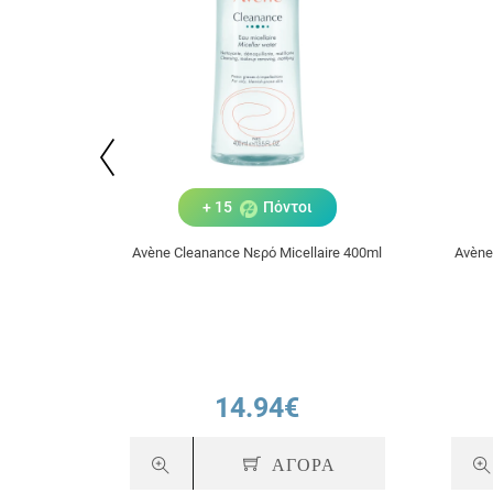
+ 15
Πόντοι
Avène Cleanance Νερό Micellaire 400ml
Avène
14.94€
ΑΓΟΡΑ