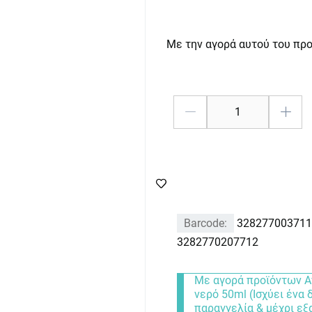
Με την αγορά αυτού του πρ
Barcode:
328277003711
3282770207712
Με αγορά προϊόντων A
νερό 50ml (Ισχύει ένα
παραγγελία & μέχρι ε