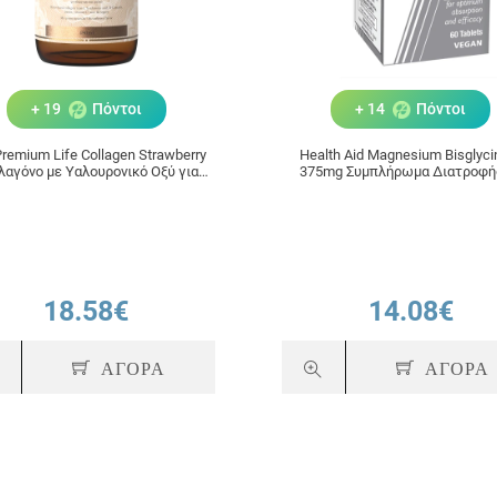
+ 19
Πόντοι
+ 14
Πόντοι
remium Life Collagen Strawberry
Health Aid Magnesium Bisglyci
λαγόνο με Υαλουρονικό Οξύ για
375mg Συμπλήρωμα Διατροφή
Λαμπερό Δέρμα 480ml
Μαγνήσιο για το Νευρικό Σύστη
Ταμπλέτες
18.58€
14.08€
ΑΓΟΡΑ
ΑΓΟΡΑ