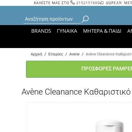
ΚΑΛΕΣΤΕ ΜΑΣ ΣΤΟ
2152151660
ΔΩΡΕΑΝ ΜΕΤ
BRANDS
ΓΥΝΑΙΚΑ
ΜΗΤΕΡΑ & ΠΑΙΔΙ
Α
Bάσει ΦΕΚ 35935/
Αρχική
/
Εταιρίες
/
Avene
/
Avène Cleanance Καθαριστ
ΠΡΟΣΦΟΡΕΣ PAMPE
Avène Cleanance Καθαριστικό