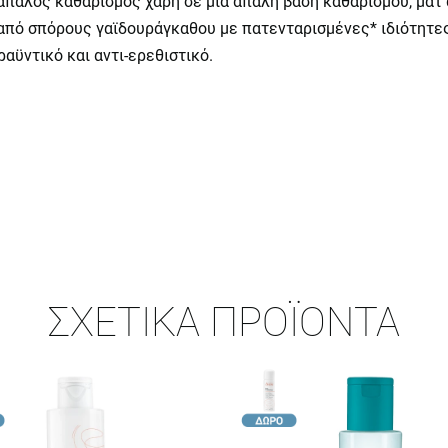
 απαλός καθαρισμός χάρη σε μια απαλή βάση καθαρισμού, ματ 
από σπόρους γαϊδουράγκαθου με πατενταρισμένες* ιδιότητες
αϋντικό και αντι-ερεθιστικό.
ΣΧΕΤΙΚΆ ΠΡΟΪΌΝΤΑ