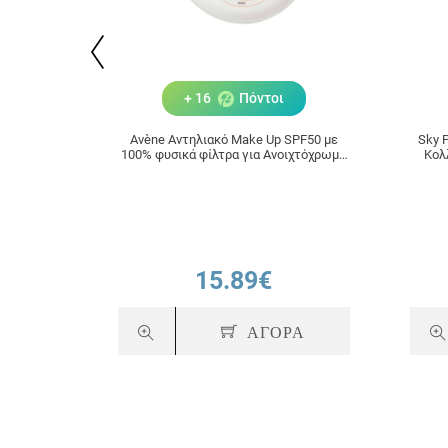
+ 16
Πόντοι
Avène Αντηλιακό Make Up SPF50 με
Sky P
100% φυσικά φίλτρα για Ανοιχτόχρωμη
Κολ
Επιδερμίδα 10gr
15.89€
ΑΓΟΡΑ