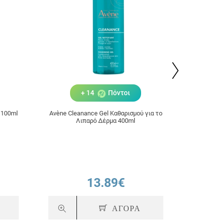
+ 14
Πόντοι
 100ml
Avène Cleanance Gel Καθαρισμού για το
Avène Cl
Λιπαρό Δέρμα 400ml
13.89€
ΑΓΟΡΑ