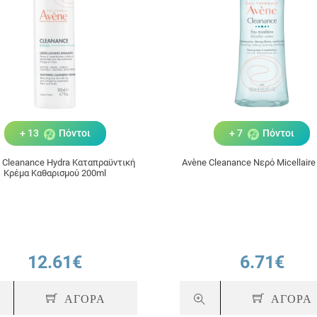
+ 13
Πόντοι
+ 7
Πόντοι
 Cleanance Hydra Καταπραϋντική
Avène Cleanance Νερό Micellaire
Κρέμα Καθαρισμού 200ml
12.61€
6.71€
ΑΓΟΡΑ
ΑΓΟΡΑ