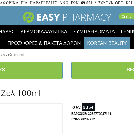
*ΙΣΧΥΟΥΝ ΟΡΟΙ ΚΑΙ
ΑΦΟΡΙΚΑ ΓΙΑ ΠΑΡΑΓΓΕΛΙΕΣ ΑΝΩ ΤΩΝ
69.00€
EASY
PHARMACY
Oral B
ΝΔΡΑΣ
ΔΕΡΜΟΚΑΛΛΥΝΤΙΚΑ
ΣΥΜΠΛΗΡΩΜΑΤΑ
ΓΕΝΙ
ΠΡΟΣΦΟΡΕΣ & ΠΑΚΕΤΑ ΔΩΡΩΝ
KOREAN BEAUTY
2023 τα εικονίδια των εκπτώσεων έφυγαν, οι χαμηλές μας 
ικό Ζελ 100ml
RS
BE
 Ζελ 100ml
9054
ΚΩΔ:
BARCODE: 3282770037111,
3282770207712