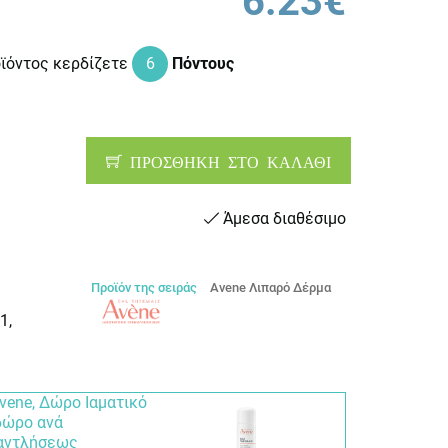
6.23€
οϊόντος κερδίζετε
6
Πόντους
ΠΡΟΣΘΗΚΗ ΣΤΟ ΚΑΛΑΘΙ
Άμεσα διαθέσιμο
Προϊόν της σειράς
Avene Λιπαρό Δέρμα
1,
vene, Δώρο Ιαματικό
 δώρο ανά
ξαντλήσεως