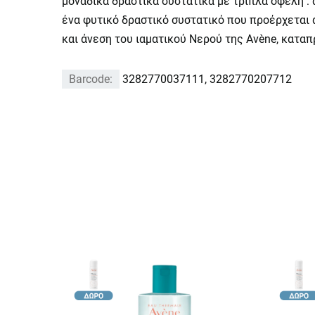
μοναδικά δραστικά συστατικά με τριπλά οφέλη :
ένα φυτικό δραστικό συστατικό που προέρχεται 
και άνεση του ιαματικού Νερού της Avène, καταπρ
Barcode:
3282770037111, 3282770207712