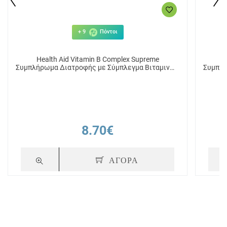
+ 9
Πόντοι
Health Aid Vitamin B Complex Supreme
Συμπλήρωμα Διατροφής με Σύμπλεγμα Βιταμινών
Συμπλή
B 30 κάψουλες
B 
8.70€
ΑΓΟΡΑ