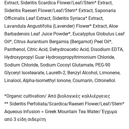
Extract, Sideritis Scardica Flower/Leaf/Stem* Extract,
Sideritis Raeseri Flower/Leaf/Stem* Extract, Saponaria
Officinalis Leaf Extract, Sideritis Syriaca* Extract,
Lavandula Angustifolia (Lavender) Flower* Extract, Aloe
Barbadensis Leaf Juice Powder*, Eucalyptus Globulus Leaf
Oil*, Citrus Aurantium Bergamia (Bergamot) Peel Oil*,
Panthenol, Citric Acid, Dehydroacetic Acid, Disodium EDTA,
Hydroxypropyl Guar Hydroxypropyltrimonium Chloride,
Sodium Chloride, Sodium Cocoyl Glutamate, PEG-90
Glyceryl Isostearate, Laureth-2, Benzyl Alcohol, Limonene,
Linalool, Alpha-Isomethyl Ionone, Coumarin, Citronellol.
*Organic cultivation/ Από βιολογικές καλλιέργειες
** Sideritis Perfoliata/Scardica/Raeseri Flower/Leaf/Stem*
Aqueous Infusion = Greek Mountain Tea Water/ Έγχυμα
από 3 είδη σιδερίτη