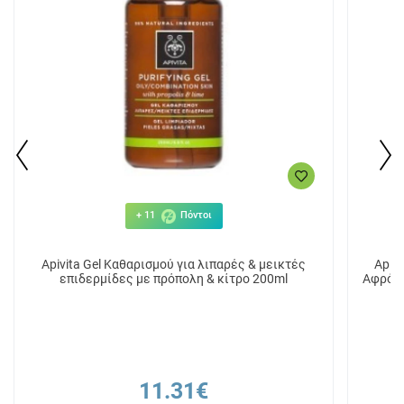
+ 11
Πόντοι
Apivita Gel Καθαρισμού για λιπαρές & μεικτές
Apiv
επιδερμίδες με πρόπολη & κίτρο 200ml
Αφρός 
11.31€