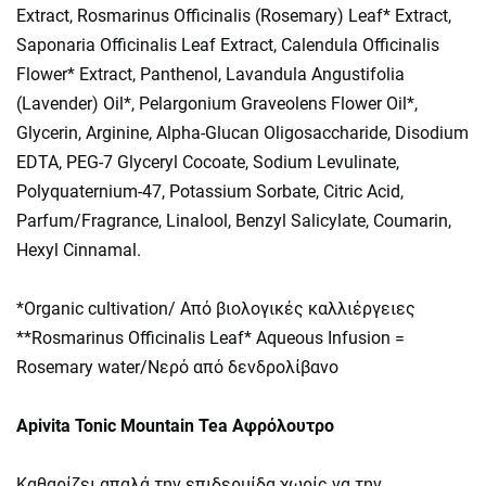
Extract, Rosmarinus Officinalis (Rosemary) Leaf* Extract,
Saponaria Officinalis Leaf Extract, Calendula Officinalis
Flower* Extract, Panthenol, Lavandula Angustifolia
(Lavender) Oil*, Pelargonium Graveolens Flower Oil*,
Glycerin, Arginine, Alpha-Glucan Oligosaccharide, Disodium
EDTA, PEG-7 Glyceryl Cocoate, Sodium Levulinate,
Polyquaternium-47, Potassium Sorbate, Citric Acid,
Parfum/Fragrance, Linalool, Benzyl Salicylate, Coumarin,
Hexyl Cinnamal.
*Organic cultivation/ Από βιολογικές καλλιέργειες
**Rosmarinus Officinalis Leaf* Aqueous Infusion =
Rosemary water/Νερό από δενδρολίβανο
Apivita Tonic Mountain Tea Αφρόλουτρο
Καθαρίζει απαλά την επιδερμίδα χωρίς να την