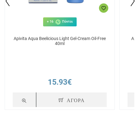
+ 16
Πόντοι
Apivita Aqua Beelicious Light Gel-Cream Oil-Free
Api
40ml
15.93€
ΑΓΟΡΑ