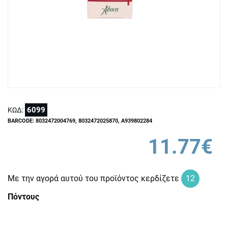
6099
ΚΩΔ:
BARCODE: 8032472004769, 8032472025870, A939802284
11.77€
Με την αγορά αυτού του προϊόντος κερδίζετε
12
Πόντους