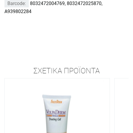
Barcode:
8032472004769, 8032472025870,
A939802284
ΣΧΕΤΙΚΆ ΠΡΟΪΌΝΤΑ