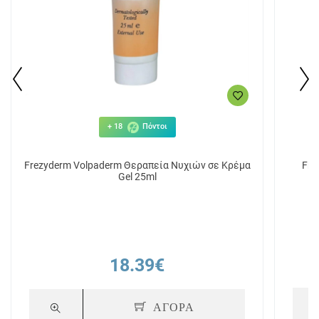
+ 18
Πόντοι
Frezyderm Volpaderm Θεραπεία Νυχιών σε Κρέμα
Fre
Gel 25ml
18.39€
ΑΓΟΡΑ