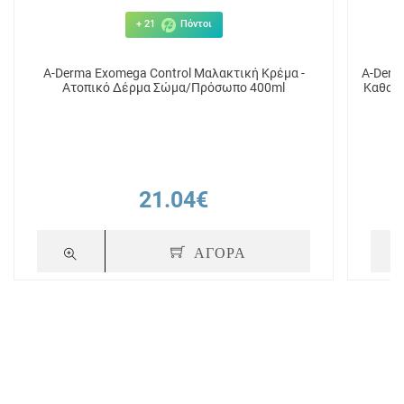
+ 21
Πόντοι
A-Derma Exomega Control Μαλακτική Κρέμα -
A-Derm
Ατοπικό Δέρμα Σώμα/Πρόσωπο 400ml
Καθαρι
21.04€
ΑΓΟΡΑ