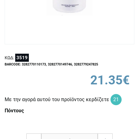
3519
ΚΩΔ:
BARCODE: 3282770110173, 3282770149746, 3282779247825
21.35€
Με την αγορά αυτού του προϊόντος κερδίζετε
21
Πόντους