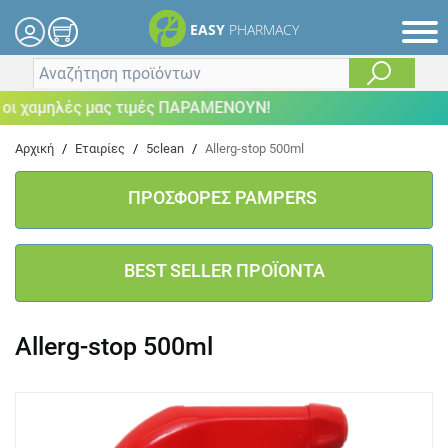
EASY
PHARMACY
 χαμηλές μας τιμές ΠΑΡΑΜΕΝΟΥΝ!
Αρχική
/
Εταιρίες
/
5clean
/
Allerg-stop 500ml
ΠΡΟΣΦΟΡΕΣ PAMPERS
BEST SELLER ΠΡΟΪΟΝΤΑ
Allerg-stop 500ml