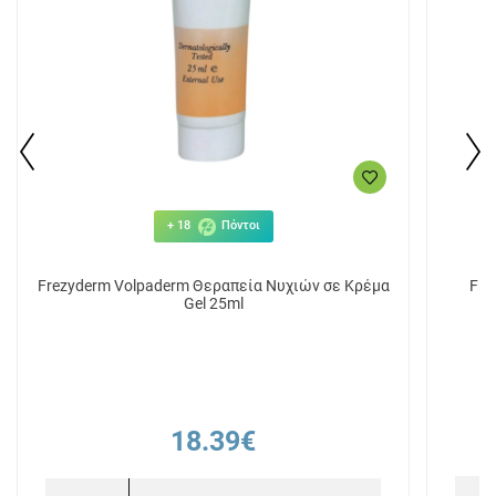
+ 18
Πόντοι
Frezyderm Volpaderm Θεραπεία Νυχιών σε Κρέμα
Fre
Gel 25ml
18.39€