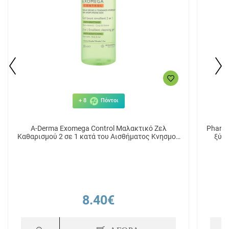
+ 8
Πόντοι
A-Derma Exomega Control Μαλακτικό Ζελ
Pharma
Καθαρισμού 2 σε 1 κατά του Αισθήματος Κνησμού
ξύρι
200ml
8.40€