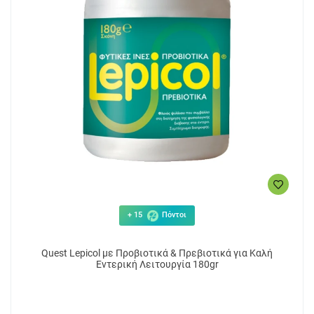
13.95€
17
ΑΓΟΡΑ
+ 15
Πόντοι
Quest Lepicol με Προβιοτικά & Πρεβιοτικά για Καλή
Εντερική Λειτουργία 180gr