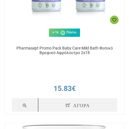
21.75€
29
+ 16
Πόντοι
ΑΓΟΡΑ
Pharmasept Promo Pack Baby Care Mild Bath Φυσικό
Βρεφικό Αφρόλουτρο 2x1lt
15.83€
ΑΓΟΡΑ