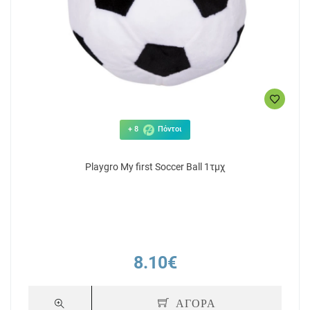
+ 8
Πόντοι
Playgro My first Soccer Ball 1τμχ
8.10€
ΑΓΟΡΑ