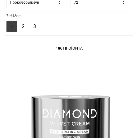
Σελίδες:
1
2
3
186
ΠΡΟΪΌΝΤΑ
+ 181
Πόντοι
+ 94
 Cream
Oral-B iO Series 9N Ηλεκτρική
Oral-B iO Seri
ώπου
Οδοντόβουρτσα, Χρώμα Μαύρο 1τμχ
Ηλεκτρική Οδ