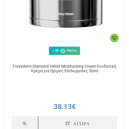
181.48€
93
ΑΓΟΡΑ
+ 38
Πόντοι
Frezyderm Diamond Velvet Moisturizing Cream Ενυδατική
Κρέμα για Ώριμες Επιδερμίδες 50ml
38.13€
ΑΓΟΡΑ