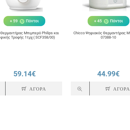
+ 59
Πόντοι
+ 45
Πόντοι
 Θερμαντήρας Μπιμπερό Philips και
Chicco Ψηφιακός Θερμαντήρας Μ
φικής Τροφής 1τμχ ( SCF358/00)
07388-10
59.14€
44.99€
ΑΓΟΡΑ
ΑΓΟΡ