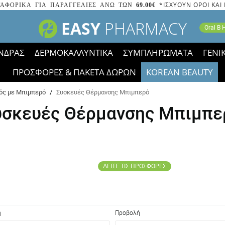
*ΙΣΧΥΟΥΝ ΟΡΟΙ ΚΑΙ
ΑΦΟΡΙΚΑ ΓΙΑ ΠΑΡΑΓΓΕΛΙΕΣ ΑΝΩ ΤΩΝ
69.00€
EASY
PHARMACY
Oral B
ΝΔΡΑΣ
ΔΕΡΜΟΚΑΛΛΥΝΤΙΚΑ
ΣΥΜΠΛΗΡΩΜΑΤΑ
ΓΕΝΙ
ΠΡΟΣΦΟΡΕΣ & ΠΑΚΕΤΑ ΔΩΡΩΝ
KOREAN BEAUTY
2023 τα εικονίδια των εκπτώσεων έφυγαν, οι χαμηλές μας 
ός με Μπιμπερό
/
Συσκευές Θέρμανσης Μπιμπερό
υσκευές Θέρμανσης Μπιμπε
ΔΕΙΤΕ ΤΙΣ ΠΡΟΣΦΟΡΕΣ
η
Προβολή