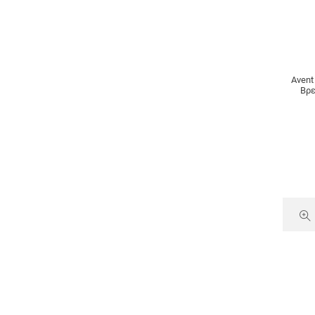
Σακουλάκια Αποθήκευσης Γάλακτος
Σακουλάκια Αποστείρωσης
Avent
Βρε