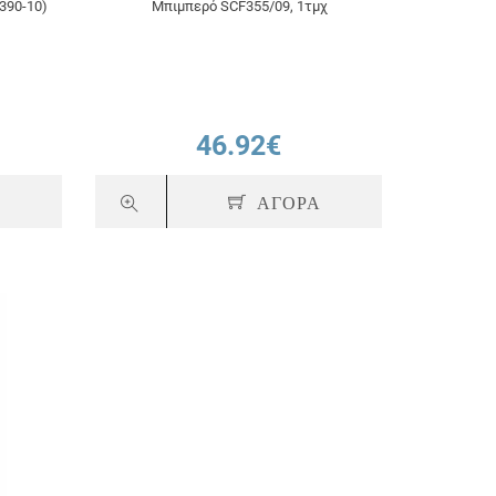
390-10)
Μπιμπερό SCF355/09, 1τμχ
46.92€
Α
ΑΓΟΡΑ