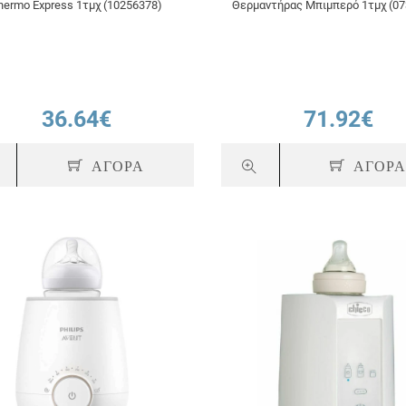
hermo Express 1τμχ (10256378)
Θερμαντήρας Μπιμπερό 1τμχ (07
36.64€
71.92€
ΑΓΟΡΑ
ΑΓΟΡ