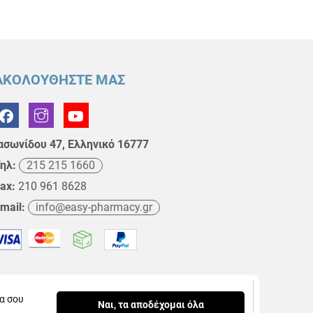
ΑΚΟΛΟΥΘΗΣΤΕ ΜΑΣ
ασωνίδου 47, Ελληνικό 16777
ηλ:
215 215 1660
ax:
210 961 8628
mail:
info@easy-pharmacy.gr
να σου
Ναι, τα αποδέχομαι όλα