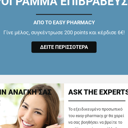
ΟΓΡΑΜΜΑ ΕΠΙΒΡΑΒΕΥ
ΑΠΟ ΤΟ EASY PHARMACY
Γίνε μέλος, συγκέντρωσε 200 points και κέρδισε 6€!
ΔΕΙΤΕ ΠΕΡΙΣΣΟΤΕΡΑ
Ν ΑΝΑΓΚΗ ΣΑΣ
ASK THE EXPERT
ε
Το εξειδικευμένο προσωπικό
του easy-pharmacy.gr θα χαρεί
να σας βοηθήσει να βρείτε το