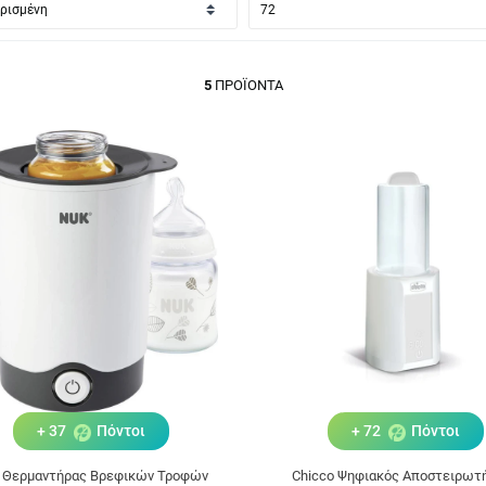
5
ΠΡΟΪΌΝΤΑ
+ 37
Πόντοι
+ 72
Πόντοι
 Θερμαντήρας Βρεφικών Τροφών
Chicco Ψηφιακός Αποστειρωτή