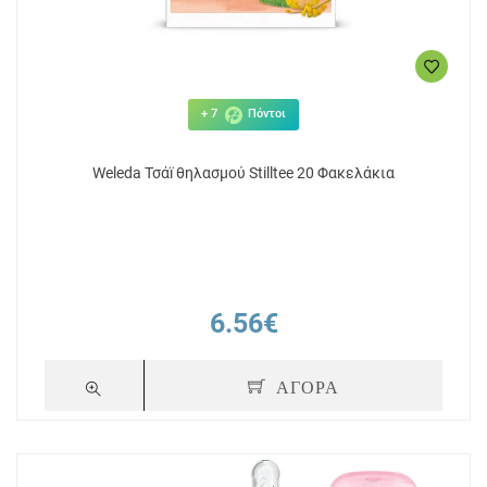
6.50€
5
ΑΓΟΡΑ
+ 7
Πόντοι
Weleda Τσάï θηλασμού Stilltee 20 Φακελάκια
6.56€
ΑΓΟΡΑ