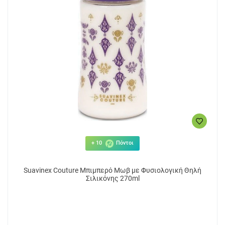
+ 10
Πόντοι
Suavinex Couture Μπιμπερό Μωβ με Φυσιολογική Θηλή
Σιλικόνης 270ml