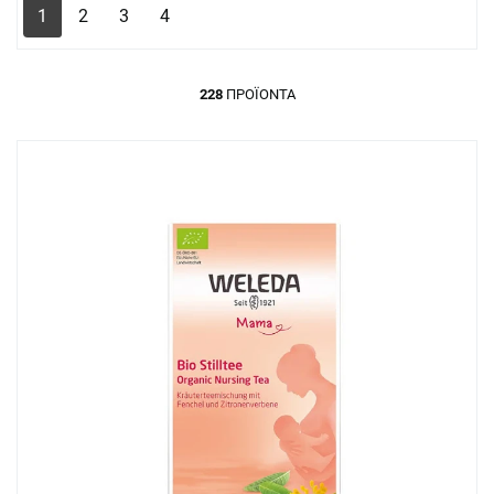
1
2
3
4
228
ΠΡΟΪΌΝΤΑ
+ 7
Πόντοι
+ 5
ns+ Ροζ
Dr. Brown's Θηλές Σιλικόνης 6m+ για
Pharmasept Bab
 Λαιμό
Μπιμπερό με Φαρδύ Λαιμό, Επίπεδο
Detergent Απο
3, 2 τμχ (3201)