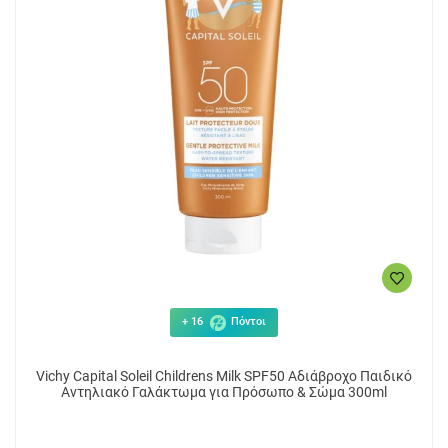
19.81€
9
ΑΓΟΡΑ
+ 16
Πόντοι
Vichy Capital Soleil Childrens Milk SPF50 Αδιάβροχο Παιδικό
Αντηλιακό Γαλάκτωμα για Πρόσωπο & Σώμα 300ml