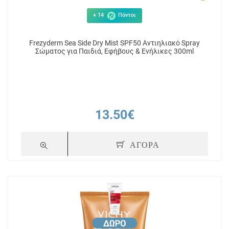
+ 14
Πόντοι
Frezyderm Sea Side Dry Mist SPF50 Αντιηλιακό Spray
Σώματος για Παιδιά, Εφήβους & Ενήλικες 300ml
13.50€
+ 20
Πόντοι
+ 9
ΑΓΟΡΑ
Milk
Mustela Sun Face & Body Spray
Mustela Sun B
ό
Αντηλιακό Σώματος & Προσώπου
Αντηλιακό Γα
όσωπο
Υψηλής Προστασίας σε Μορφή
Προσώπου
Σπρέι SPF50 200ml